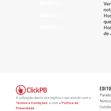
Ver
not
Hom
que
Hom
de 
EDITO
Paraíb
A utilização deste site implica o seu acordo com o
Notícia
Termos e Condições
, e com a
Política de
Cotidi
Privacidade
.