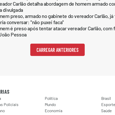
eador Carlão detalha abordagem de homem armado com 
a divulgada
em preso, armado no gabinete do vereador Carlão, já f
ria conversar: "não puxei faca"
em é preso após tentar atacar vereador Carlão, com f
João Pessoa
CARREGAR ANTERIORES
RIAS
a
Política
Brasil
s Policiais
Mundo
Esport
ano
Economia
Saúde