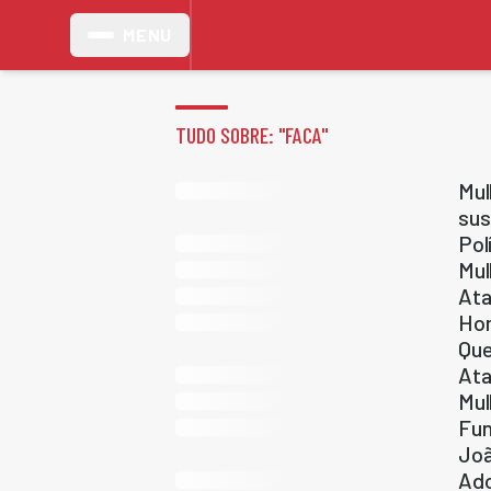
MENU
TUDO SOBRE: "
FACA
"
Mul
sus
Pol
Mul
Ata
Hom
Qu
Ata
Mul
Fun
Jo
Ado