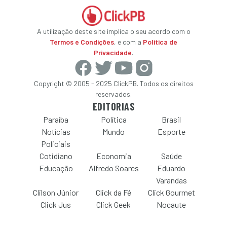
A utilização deste site implica o seu acordo com o
Termos e Condições
, e com a
Política de
Privacidade
.
Copyright © 2005 - 2025 ClickPB. Todos os direitos
reservados.
EDITORIAS
Paraíba
Política
Brasil
Notícias
Mundo
Esporte
Policiais
Cotidiano
Economia
Saúde
Educação
Alfredo Soares
Eduardo
Varandas
Clilson Júnior
Click da Fé
Click Gourmet
Click Jus
Click Geek
Nocaute