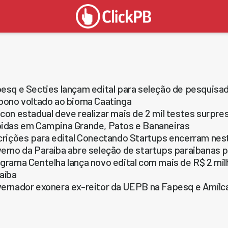
esq e Secties lançam edital para seleção de pesquisa
bono voltado ao bioma Caatinga
con estadual deve realizar mais de 2 mil testes surpr
idas em Campina Grande, Patos e Bananeiras
crições para edital Conectando Startups encerram nest
erno da Paraíba abre seleção de startups paraibanas
grama Centelha lança novo edital com mais de R$ 2 mil
aíba
ernador exonera ex-reitor da UEPB na Fapesq e Amílc