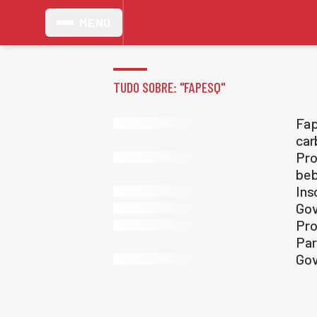
MENU
TUDO SOBRE: "
FAPESQ
"
Fap
car
Pro
beb
Ins
Gov
Pro
Par
Gov