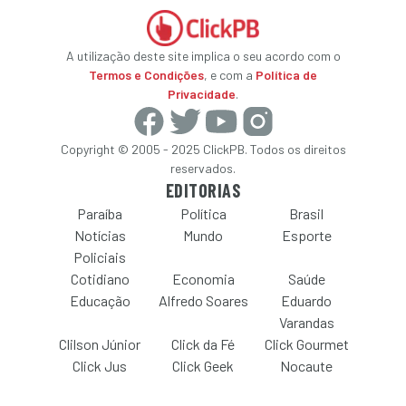
A utilização deste site implica o seu acordo com o
Termos e Condições
, e com a
Política de
Privacidade
.
Copyright © 2005 - 2025 ClickPB. Todos os direitos
reservados.
EDITORIAS
Paraíba
Política
Brasil
Notícias
Mundo
Esporte
Policiais
Cotidiano
Economia
Saúde
Educação
Alfredo Soares
Eduardo
Varandas
Clilson Júnior
Click da Fé
Click Gourmet
Click Jus
Click Geek
Nocaute