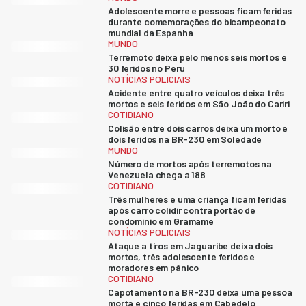
Adolescente morre e pessoas ficam feridas
durante comemorações do bicampeonato
mundial da Espanha
MUNDO
Terremoto deixa pelo menos seis mortos e
30 feridos no Peru
NOTÍCIAS POLICIAIS
Acidente entre quatro veículos deixa três
mortos e seis feridos em São João do Cariri
COTIDIANO
Colisão entre dois carros deixa um morto e
dois feridos na BR-230 em Soledade
MUNDO
Número de mortos após terremotos na
Venezuela chega a 188
COTIDIANO
Três mulheres e uma criança ficam feridas
após carro colidir contra portão de
condomínio em Gramame
NOTÍCIAS POLICIAIS
Ataque a tiros em Jaguaribe deixa dois
mortos, três adolescente feridos e
moradores em pânico
COTIDIANO
Capotamento na BR-230 deixa uma pessoa
morta e cinco feridas em Cabedelo