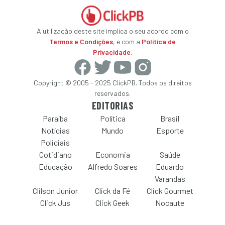
A utilização deste site implica o seu acordo com o
Termos e Condições
, e com a
Política de
Privacidade
.
Copyright © 2005 - 2025 ClickPB. Todos os direitos
reservados.
EDITORIAS
Paraíba
Política
Brasil
Notícias
Mundo
Esporte
Policiais
Cotidiano
Economia
Saúde
Educação
Alfredo Soares
Eduardo
Varandas
Clilson Júnior
Click da Fé
Click Gourmet
Click Jus
Click Geek
Nocaute