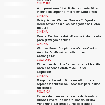
CULTURA
Ator paraibano Sávio Rolim, astro do filme
Menino de Engenho, morre em Santa Rita
CINEMA
Dois prêmios: Wagner Moura e 'O Agente
Secreto' vencem duas categorias no Globo
de Ouro
CINEMA
Rua no Centro de João Pessoa é bloqueada
para gravação de filme
CINEMA
Wagner Moura faz piada no Critics Choice
Awards: "no Brasil, é melhor filme
estrangeiro"
CULTURA
Filme com Marcélia Cartaxo chega à Netflix;
obra é baseada em livro de Clarice
Lispector
CINEMA
O Agente Secreto: filme escolhido para
representar Brasil no Oscar tem paraibanos
no elenco
POLÍTICA
Estreia de filme sobre poema de Ronaldo
Cunha Lima reúne Cícero, Cássio, Bruno,
Veneziano, Efraim e outras lideranças