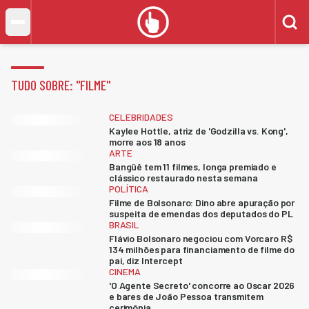
TUDO SOBRE: "
FILME
"
CELEBRIDADES
Kaylee Hottle, atriz de 'Godzilla vs. Kong',
morre aos 18 anos
ARTE
Bangüê tem 11 filmes, longa premiado e
clássico restaurado nesta semana
POLÍTICA
Filme de Bolsonaro: Dino abre apuração por
suspeita de emendas dos deputados do PL
BRASIL
Flávio Bolsonaro negociou com Vorcaro R$
134 milhões para financiamento de filme do
pai, diz Intercept
CINEMA
'O Agente Secreto' concorre ao Oscar 2026
e bares de João Pessoa transmitem
cerimônia