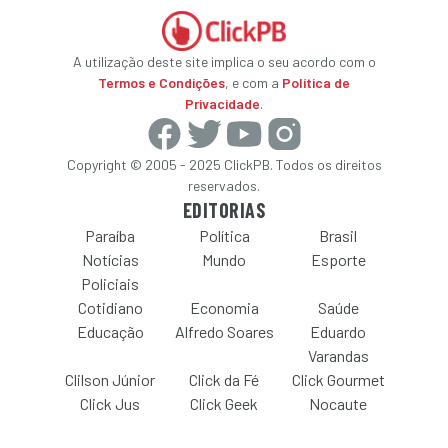
A utilização deste site implica o seu acordo com o
Termos e Condições
, e com a
Política de
Privacidade
.
Copyright © 2005 - 2025 ClickPB. Todos os direitos
reservados.
EDITORIAS
Paraíba
Política
Brasil
Notícias
Mundo
Esporte
Policiais
Cotidiano
Economia
Saúde
Educação
Alfredo Soares
Eduardo
Varandas
Clilson Júnior
Click da Fé
Click Gourmet
Click Jus
Click Geek
Nocaute