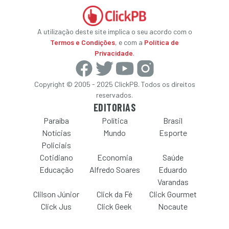
A utilização deste site implica o seu acordo com o
Termos e Condições
, e com a
Política de
Privacidade
.
Copyright © 2005 - 2025 ClickPB. Todos os direitos
reservados.
EDITORIAS
Paraíba
Política
Brasil
Notícias
Mundo
Esporte
Policiais
Cotidiano
Economia
Saúde
Educação
Alfredo Soares
Eduardo
Varandas
Clilson Júnior
Click da Fé
Click Gourmet
Click Jus
Click Geek
Nocaute