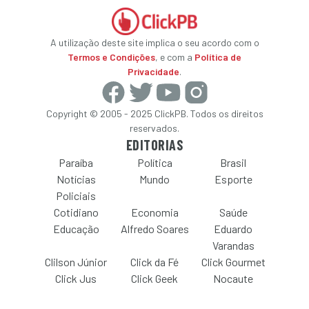
A utilização deste site implica o seu acordo com o
Termos e Condições
, e com a
Política de
Privacidade
.
Copyright © 2005 - 2025 ClickPB. Todos os direitos
reservados.
EDITORIAS
Paraíba
Política
Brasil
Notícias
Mundo
Esporte
Policiais
Cotidiano
Economia
Saúde
Educação
Alfredo Soares
Eduardo
Varandas
Clilson Júnior
Click da Fé
Click Gourmet
Click Jus
Click Geek
Nocaute