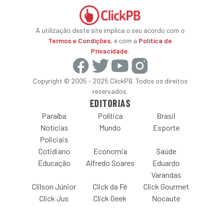
A utilização deste site implica o seu acordo com o
Termos e Condições
, e com a
Política de
Privacidade
.
Copyright © 2005 - 2025 ClickPB. Todos os direitos
reservados.
EDITORIAS
Paraíba
Política
Brasil
Notícias
Mundo
Esporte
Policiais
Cotidiano
Economia
Saúde
Educação
Alfredo Soares
Eduardo
Varandas
Clilson Júnior
Click da Fé
Click Gourmet
Click Jus
Click Geek
Nocaute