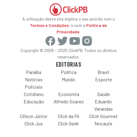
A utilização deste site implica o seu acordo com o
Termos e Condições
, e com a
Política de
Privacidade
.
Copyright © 2005 - 2025 ClickPB. Todos os direitos
reservados.
EDITORIAS
Paraíba
Política
Brasil
Notícias
Mundo
Esporte
Policiais
Cotidiano
Economia
Saúde
Educação
Alfredo Soares
Eduardo
Varandas
Clilson Júnior
Click da Fé
Click Gourmet
Click Jus
Click Geek
Nocaute