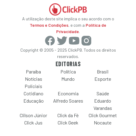
A utilização deste site implica o seu acordo com o
Termos e Condições
, e com a
Política de
Privacidade
.
Copyright © 2005 - 2025 ClickPB. Todos os direitos
reservados.
EDITORIAS
Paraíba
Política
Brasil
Notícias
Mundo
Esporte
Policiais
Cotidiano
Economia
Saúde
Educação
Alfredo Soares
Eduardo
Varandas
Clilson Júnior
Click da Fé
Click Gourmet
Click Jus
Click Geek
Nocaute