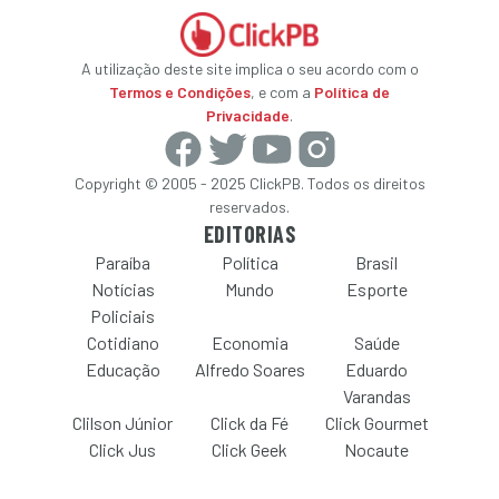
A utilização deste site implica o seu acordo com o
Termos e Condições
, e com a
Política de
Privacidade
.
Copyright © 2005 - 2025 ClickPB. Todos os direitos
reservados.
EDITORIAS
Paraíba
Política
Brasil
Notícias
Mundo
Esporte
Policiais
Cotidiano
Economia
Saúde
Educação
Alfredo Soares
Eduardo
Varandas
Clilson Júnior
Click da Fé
Click Gourmet
Click Jus
Click Geek
Nocaute