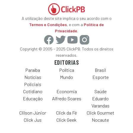
A utilização deste site implica o seu acordo com o
Termos e Condições
, e com a
Política de
Privacidade
.
Copyright © 2005 - 2025 ClickPB. Todos os direitos
reservados.
EDITORIAS
Paraíba
Política
Brasil
Notícias
Mundo
Esporte
Policiais
Cotidiano
Economia
Saúde
Educação
Alfredo Soares
Eduardo
Varandas
Clilson Júnior
Click da Fé
Click Gourmet
Click Jus
Click Geek
Nocaute