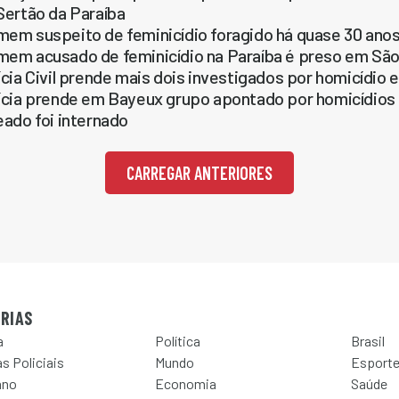
Sertão da Paraíba
em suspeito de feminicídio foragido há quase 30 ano
em acusado de feminicídio na Paraíba é preso em São
ícia Civil prende mais dois investigados por homicídio 
ícia prende em Bayeux grupo apontado por homicídios 
eado foi internado
CARREGAR ANTERIORES
RIAS
a
Política
Brasil
s Policiais
Mundo
Esport
ano
Economia
Saúde