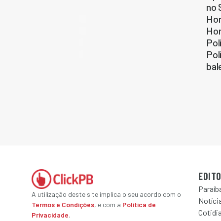
no 
Hom
Hom
Pol
Pol
bal
EDITO
Paraíb
A utilização deste site implica o seu acordo com o
Notícia
Termos e Condições
, e com a
Política de
Cotidi
Privacidade
.