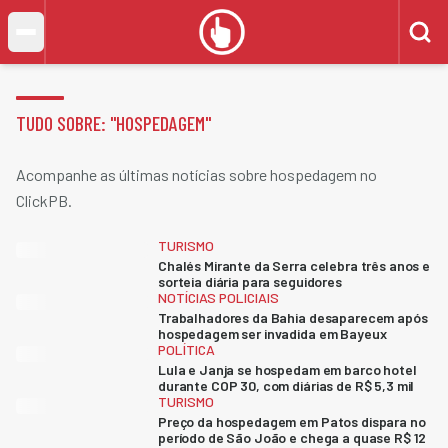
TUDO SOBRE: "
HOSPEDAGEM
"
Acompanhe as últimas notícias sobre hospedagem no
ClickPB.
TURISMO
Chalés Mirante da Serra celebra três anos e
sorteia diária para seguidores
NOTÍCIAS POLICIAIS
Trabalhadores da Bahia desaparecem após
hospedagem ser invadida em Bayeux
POLÍTICA
Lula e Janja se hospedam em barco hotel
durante COP 30, com diárias de R$ 5,3 mil
TURISMO
Preço da hospedagem em Patos dispara no
período de São João e chega a quase R$ 12