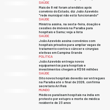
SAÚDE
Mais de 8 mil foram atendidos após
convênio do Estado, diz João Azevêdo:
"rede municipal não está funcionando"
SAÚDE
Ministra assina, na sexta-feira, doação e
cessões de imóveis na Paraíba para
hospitais e Samu; veja a lista
SAÚDE
João Azevêdo assina convênios com
hospitais privados para ampliar vagas de
tratamento contra o câncer e cirurgias
eletivas em Campina Grande
POLÍTICA
João Azevêdo entrega novos
equipamentos para hospitais e
investimentos chegam a R$ 56 milhões
SAÚDE
Oito novos hospitais deverão ser entregues
na Paraíba até o final de 2026, confirma
secretário Ari Reis
MUNDO
Médicos paralisam hospitais na índia em
protesto por estupro e morte de médica
residente de 23 anos