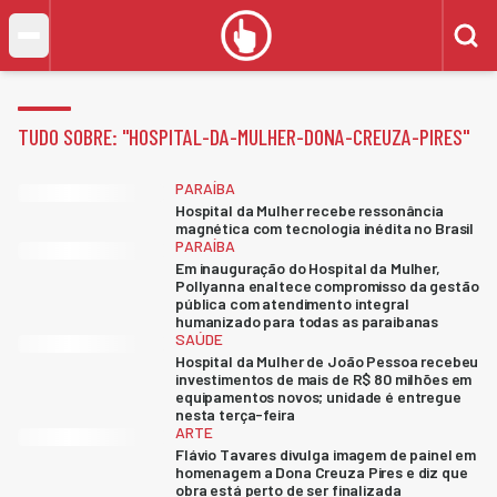
TUDO SOBRE: "
HOSPITAL-DA-MULHER-DONA-CREUZA-PIRES
"
PARAÍBA
Hospital da Mulher recebe ressonância
magnética com tecnologia inédita no Brasil
PARAÍBA
Em inauguração do Hospital da Mulher,
Pollyanna enaltece compromisso da gestão
pública com atendimento integral
humanizado para todas as paraibanas
SAÚDE
Hospital da Mulher de João Pessoa recebeu
investimentos de mais de R$ 80 milhões em
equipamentos novos; unidade é entregue
nesta terça-feira
ARTE
Flávio Tavares divulga imagem de painel em
homenagem a Dona Creuza Pires e diz que
obra está perto de ser finalizada