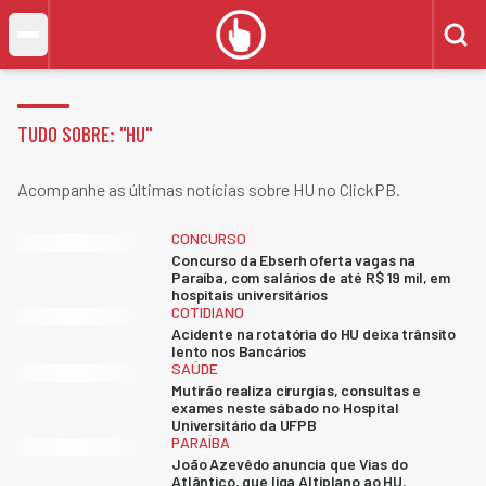
TUDO SOBRE: "
HU
"
Acompanhe as últimas notícias sobre HU no ClickPB.
CONCURSO
Concurso da Ebserh oferta vagas na
Paraíba, com salários de até R$ 19 mil, em
hospitais universitários
COTIDIANO
Acidente na rotatória do HU deixa trânsito
lento nos Bancários
SAÚDE
Mutirão realiza cirurgias, consultas e
exames neste sábado no Hospital
Universitário da UFPB
PARAÍBA
João Azevêdo anuncia que Vias do
Atlântico, que liga Altiplano ao HU,