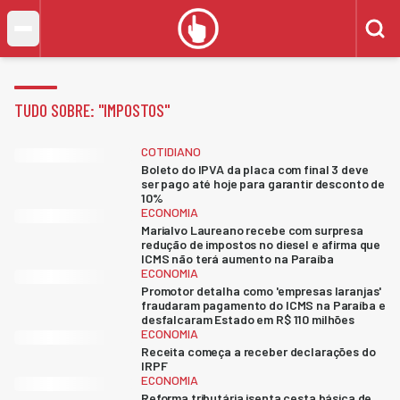
TUDO SOBRE: "
IMPOSTOS
"
COTIDIANO
Boleto do IPVA da placa com final 3 deve
ser pago até hoje para garantir desconto de
10%
ECONOMIA
Marialvo Laureano recebe com surpresa
redução de impostos no diesel e afirma que
ICMS não terá aumento na Paraíba
ECONOMIA
Promotor detalha como 'empresas laranjas'
fraudaram pagamento do ICMS na Paraíba e
desfalcaram Estado em R$ 110 milhões
ECONOMIA
Receita começa a receber declarações do
IRPF
ECONOMIA
Reforma tributária isenta cesta básica de