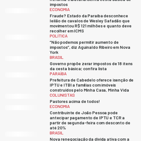
impostos
ECONOMIA
Fraude? Estado da Paraíba desconhece
leilão de cavalos de Wesley Safadão que
movimentou R$ 121 milhões e quanto deve
recolher em ICMS
POLÍTICA
“Não podemos permitir aumento de
impostos”, diz Aguinaldo Ribeiro em Nova
York
BRASIL
Governo propõe zerar impostos de 18 itens
da cesta básica; confira lista
PARAÍBA
Prefeitura de Cabedelo oferece isenção de
IPTU e ITBI a famílias com imóveis
construídos pelo Minha Casa, Minha Vida
COLUNISTAS
Pastores acima de todos!
ECONOMIA
Contribuinte de João Pessoa pode
antecipar pagamento de IPTU e TCR a
partir de segunda-feira com desconto de
até 20%
BRASIL
Nova renegociação da dívida ativa com a