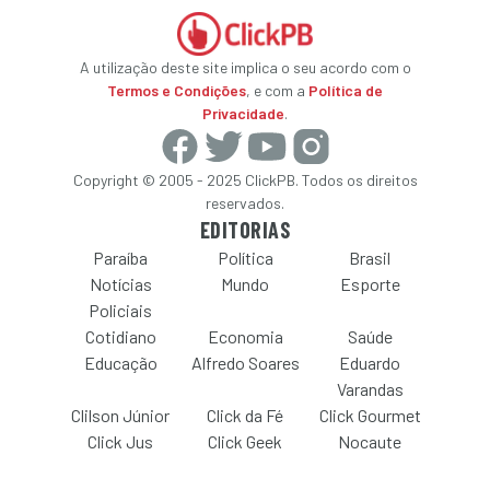
A utilização deste site implica o seu acordo com o
Termos e Condições
, e com a
Política de
Privacidade
.
Copyright © 2005 - 2025 ClickPB. Todos os direitos
reservados.
EDITORIAS
Paraíba
Política
Brasil
Notícias
Mundo
Esporte
Policiais
Cotidiano
Economia
Saúde
Educação
Alfredo Soares
Eduardo
Varandas
Clilson Júnior
Click da Fé
Click Gourmet
Click Jus
Click Geek
Nocaute