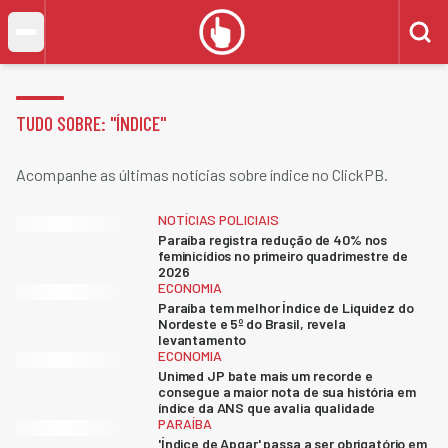
TUDO SOBRE: "
ÍNDICE
"
Acompanhe as últimas notícias sobre índice no ClickPB.
NOTÍCIAS POLICIAIS
Paraíba registra redução de 40% nos
feminicídios no primeiro quadrimestre de
2026
ECONOMIA
Paraíba tem melhor Índice de Liquidez do
Nordeste e 5º do Brasil, revela
levantamento
ECONOMIA
Unimed JP bate mais um recorde e
consegue a maior nota de sua história em
índice da ANS que avalia qualidade
PARAÍBA
'Índice de Apgar' passa a ser obrigatório em