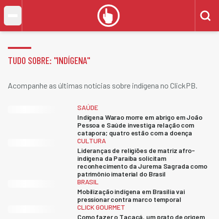
TUDO SOBRE: "
INDÍGENA
"
Acompanhe as últimas notícias sobre indígena no ClickPB.
SAÚDE
Indígena Warao morre em abrigo em João
Pessoa e Saúde investiga relação com
catapora; quatro estão com a doença
CULTURA
Lideranças de religiões de matriz afro-
indígena da Paraíba solicitam
reconhecimento da Jurema Sagrada como
patrimônio imaterial do Brasil
BRASIL
Mobilização indígena em Brasília vai
pressionar contra marco temporal
CLICK GOURMET
Como fazer o Tacacá, um prato de origem