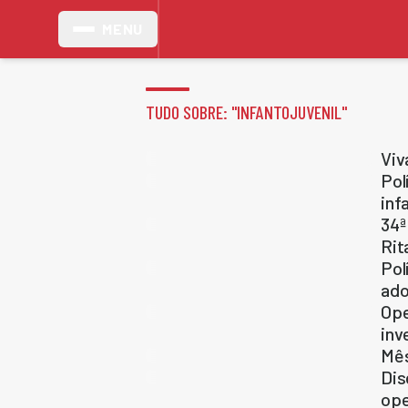
MENU
TUDO SOBRE: "
INFANTOJUVENIL
"
Viv
Pol
inf
34ª
Rit
Pol
ado
Ope
inv
Mês
Dis
ope