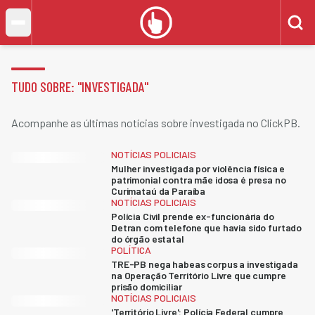
TUDO SOBRE: "
INVESTIGADA
"
Acompanhe as últimas notícias sobre investigada no ClickPB.
NOTÍCIAS POLICIAIS
Mulher investigada por violência física e
patrimonial contra mãe idosa é presa no
Curimataú da Paraíba
NOTÍCIAS POLICIAIS
Polícia Civil prende ex-funcionária do
Detran com telefone que havia sido furtado
do órgão estatal
POLÍTICA
TRE-PB nega habeas corpus a investigada
na Operação Território Livre que cumpre
prisão domiciliar
NOTÍCIAS POLICIAIS
'Território Livre': Polícia Federal cumpre