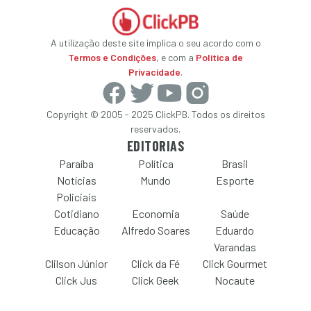
A utilização deste site implica o seu acordo com o
Termos e Condições
, e com a
Política de
Privacidade
.
Copyright © 2005 - 2025 ClickPB. Todos os direitos
reservados.
EDITORIAS
Paraíba
Política
Brasil
Notícias
Mundo
Esporte
Policiais
Cotidiano
Economia
Saúde
Educação
Alfredo Soares
Eduardo
Varandas
Clilson Júnior
Click da Fé
Click Gourmet
Click Jus
Click Geek
Nocaute