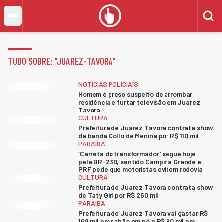
TUDO SOBRE: "
JUAREZ-TAVORA
"
NOTÍCIAS POLICIAIS
Homem é preso suspeito de arrombar
residência e furtar televisão em Juarez
Távora
CULTURA
Prefeitura de Juarez Távora contrata show
da banda Collo de Menina por R$ 110 mil
PARAÍBA
‘Carreta do transformador’ segue hoje
pela BR-230, sentido Campina Grande e
PRF pede que motoristas evitem rodovia
CULTURA
Prefeitura de Juarez Távora contrata show
de Taty Girl por R$ 250 mil
PARAÍBA
Prefeitura de Juarez Távora vai gastar R$
168 mil em sabão em pó e R$ 90 mil em