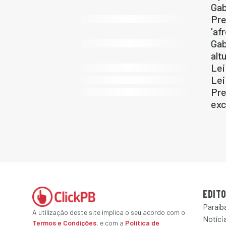
Gab
Pre
'af
Gab
alt
Lei
Lei
Pre
exc
EDITO
Paraíb
A utilização deste site implica o seu acordo com o
Notícia
Termos e Condições
, e com a
Política de