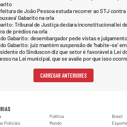
arito
feitura de João Pessoa estuda recorrer ao STJ contra 
rouxava' Gabarito na orla
arito: Tribunal de Justiça declara inconstitucional lei
ura de prédios na orla
 do Gabarito: desembargador pede vistas e julgamento
 do Gabarito: juiz mantém suspensão de 'habite-se' e
sidente do Sinduscon diz que setor é favorável à Lei d
esso na Lei municipal, que se avalie por que isso ocorre
CARREGAR ANTERIORES
RIAS
a
Política
Brasil
s Policiais
Mundo
Esport