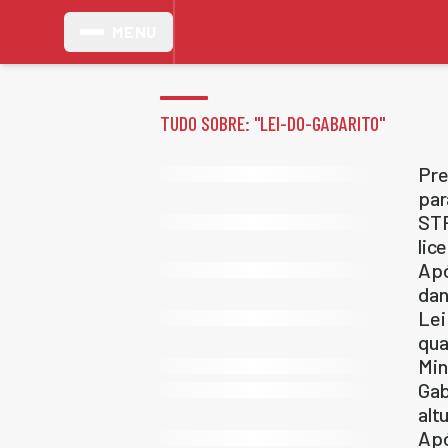
MENU
TUDO SOBRE: "
LEI-DO-GABARITO
"
Pre
par
STF
lic
Apó
da
Lei
qua
Min
Gab
alt
Apó