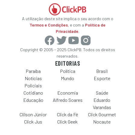
A utilização deste site implica o seu acordo com o
Termos e Condições
, e com a
Política de
Privacidade
.
Copyright © 2005 - 2025 ClickPB. Todos os direitos
reservados.
EDITORIAS
Paraíba
Política
Brasil
Notícias
Mundo
Esporte
Policiais
Cotidiano
Economia
Saúde
Educação
Alfredo Soares
Eduardo
Varandas
Clilson Júnior
Click da Fé
Click Gourmet
Click Jus
Click Geek
Nocaute