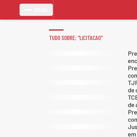
MENU
TUDO SOBRE: "
LICITACAO
"
Pre
enc
Pre
com
TJP
de 
TCE
de 
Pre
com
Jus
em