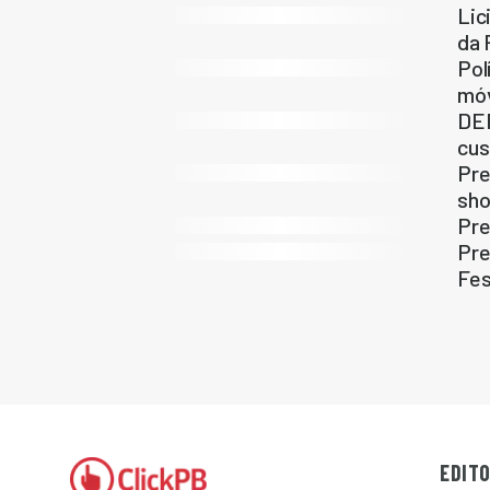
Lic
da 
Pol
móv
DER
cus
Pre
sho
Pre
Pre
Fes
EDITO