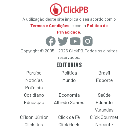
A utilização deste site implica o seu acordo com o
Termos e Condições
, e com a
Política de
Privacidade
.
Copyright © 2005 - 2025 ClickPB. Todos os direitos
reservados.
EDITORIAS
Paraíba
Política
Brasil
Notícias
Mundo
Esporte
Policiais
Cotidiano
Economia
Saúde
Educação
Alfredo Soares
Eduardo
Varandas
Clilson Júnior
Click da Fé
Click Gourmet
Click Jus
Click Geek
Nocaute