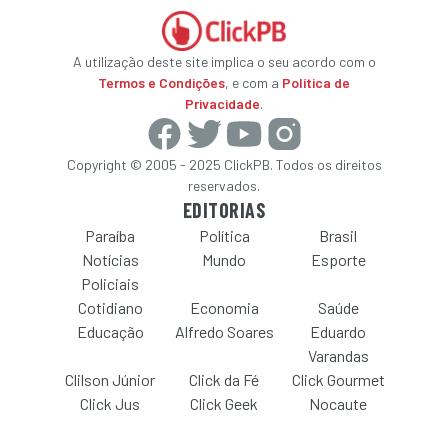
A utilização deste site implica o seu acordo com o
Termos e Condições
, e com a
Política de
Privacidade
.
Copyright © 2005 - 2025 ClickPB. Todos os direitos
reservados.
EDITORIAS
Paraíba
Política
Brasil
Notícias
Mundo
Esporte
Policiais
Cotidiano
Economia
Saúde
Educação
Alfredo Soares
Eduardo
Varandas
Clilson Júnior
Click da Fé
Click Gourmet
Click Jus
Click Geek
Nocaute