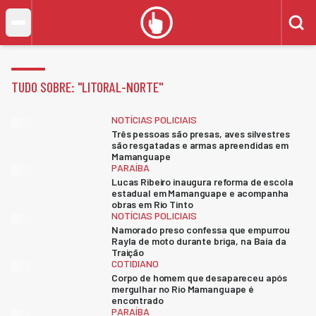
TUDO SOBRE: "
LITORAL-NORTE
"
NOTÍCIAS POLICIAIS
Três pessoas são presas, aves silvestres
são resgatadas e armas apreendidas em
Mamanguape
PARAÍBA
Lucas Ribeiro inaugura reforma de escola
estadual em Mamanguape e acompanha
obras em Rio Tinto
NOTÍCIAS POLICIAIS
Namorado preso confessa que empurrou
Rayla de moto durante briga, na Baía da
Traição
COTIDIANO
Corpo de homem que desapareceu após
mergulhar no Rio Mamanguape é
encontrado
PARAÍBA