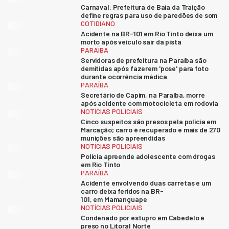
Carnaval: Prefeitura de Baía da Traição
define regras para uso de paredões de som
COTIDIANO
Acidente na BR-101 em Rio Tinto deixa um
morto após veículo sair da pista
PARAÍBA
Servidoras de prefeitura na Paraíba são
demitidas após fazerem 'pose' para foto
durante ocorrência médica
PARAÍBA
Secretário de Capim, na Paraíba, morre
após acidente com motocicleta em rodovia
NOTÍCIAS POLICIAIS
Cinco suspeitos são presos pela polícia em
Marcação; carro é recuperado e mais de 270
munições são apreendidas
NOTÍCIAS POLICIAIS
Polícia apreende adolescente com drogas
em Rio Tinto
PARAÍBA
Acidente envolvendo duas carretas e um
carro deixa feridos na BR-
101, em Mamanguape
NOTÍCIAS POLICIAIS
Condenado por estupro em Cabedelo é
preso no Litoral Norte