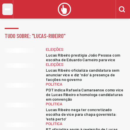
TUDO SOBRE: "
LUCAS-RIBEIRO
"
ELEIÇÕES
Lucas Ribeiro prestigia João Pessoa com
escolha de Eduardo Carneiro para vice
ELEIÇÕES
Lucas Ribeiro oficializa candidatura sem
anunciar vice e diz ‘não’ à presença de
facções no governo
POLÍTICA
PDT indica Rafaela Camaraense como vice
de Lucas Ribeiro e homologa candidaturas
em convenção
POLÍTICA
Lucas Ribeiro nega ter concretizado
escolha de vice para chapa governista:
'está perto'
POLÍTICA
PT oficializa apoio à reeleição de Lucas