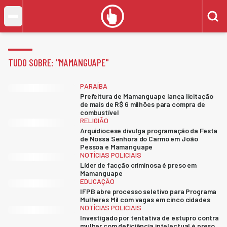
TUDO SOBRE: "
MAMANGUAPE
"
PARAÍBA
Prefeitura de Mamanguape lança licitação
de mais de R$ 6 milhões para compra de
combustível
RELIGIÃO
Arquidiocese divulga programação da Festa
de Nossa Senhora do Carmo em João
Pessoa e Mamanguape
NOTÍCIAS POLICIAIS
Líder de facção criminosa é preso em
Mamanguape
EDUCAÇÃO
IFPB abre processo seletivo para Programa
Mulheres Mil com vagas em cinco cidades
NOTÍCIAS POLICIAIS
Investigado por tentativa de estupro contra
mulher com deficiência intelectual é preso