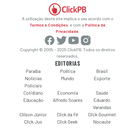
A utilização deste site implica o seu acordo com o
Termos e Condições
, e com a
Política de
Privacidade
.
Copyright © 2005 - 2025 ClickPB. Todos os direitos
reservados.
EDITORIAS
Paraíba
Política
Brasil
Notícias
Mundo
Esporte
Policiais
Cotidiano
Economia
Saúde
Educação
Alfredo Soares
Eduardo
Varandas
Clilson Júnior
Click da Fé
Click Gourmet
Click Jus
Click Geek
Nocaute