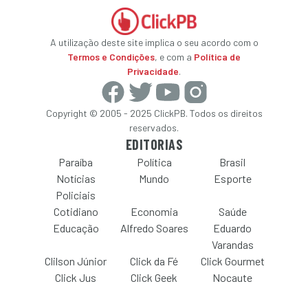
A utilização deste site implica o seu acordo com o
Termos e Condições
, e com a
Política de
Privacidade
.
Copyright © 2005 - 2025 ClickPB. Todos os direitos
reservados.
EDITORIAS
Paraíba
Política
Brasil
Notícias
Mundo
Esporte
Policiais
Cotidiano
Economia
Saúde
Educação
Alfredo Soares
Eduardo
Varandas
Clilson Júnior
Click da Fé
Click Gourmet
Click Jus
Click Geek
Nocaute