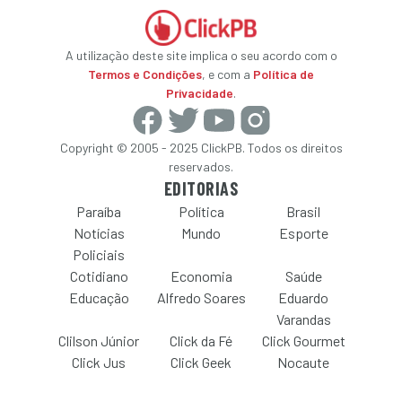
A utilização deste site implica o seu acordo com o
Termos e Condições
, e com a
Política de
Privacidade
.
Copyright © 2005 - 2025 ClickPB. Todos os direitos
reservados.
EDITORIAS
Paraíba
Política
Brasil
Notícias
Mundo
Esporte
Policiais
Cotidiano
Economia
Saúde
Educação
Alfredo Soares
Eduardo
Varandas
Clilson Júnior
Click da Fé
Click Gourmet
Click Jus
Click Geek
Nocaute