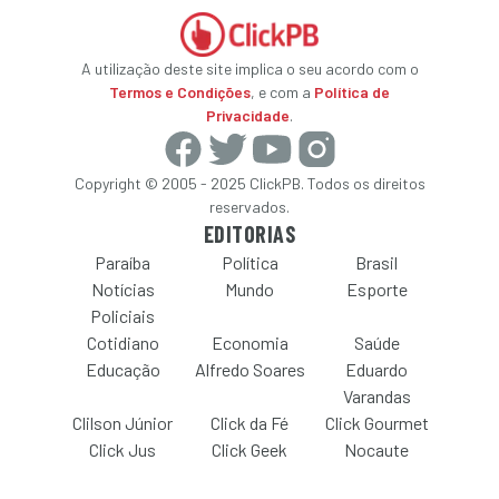
A utilização deste site implica o seu acordo com o
Termos e Condições
, e com a
Política de
Privacidade
.
Copyright © 2005 - 2025 ClickPB. Todos os direitos
reservados.
EDITORIAS
Paraíba
Política
Brasil
Notícias
Mundo
Esporte
Policiais
Cotidiano
Economia
Saúde
Educação
Alfredo Soares
Eduardo
Varandas
Clilson Júnior
Click da Fé
Click Gourmet
Click Jus
Click Geek
Nocaute