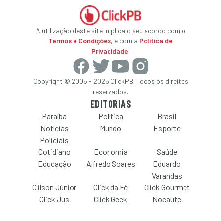
A utilização deste site implica o seu acordo com o
Termos e Condições
, e com a
Política de
Privacidade
.
Copyright © 2005 - 2025 ClickPB. Todos os direitos
reservados.
EDITORIAS
Paraíba
Política
Brasil
Notícias
Mundo
Esporte
Policiais
Cotidiano
Economia
Saúde
Educação
Alfredo Soares
Eduardo
Varandas
Clilson Júnior
Click da Fé
Click Gourmet
Click Jus
Click Geek
Nocaute