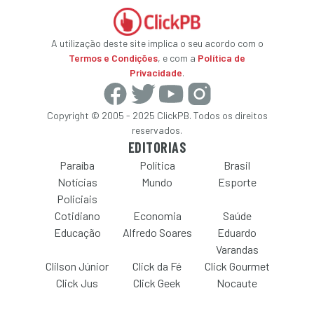
A utilização deste site implica o seu acordo com o
Termos e Condições
, e com a
Política de
Privacidade
.
Copyright © 2005 - 2025 ClickPB. Todos os direitos
reservados.
EDITORIAS
Paraíba
Política
Brasil
Notícias
Mundo
Esporte
Policiais
Cotidiano
Economia
Saúde
Educação
Alfredo Soares
Eduardo
Varandas
Clilson Júnior
Click da Fé
Click Gourmet
Click Jus
Click Geek
Nocaute