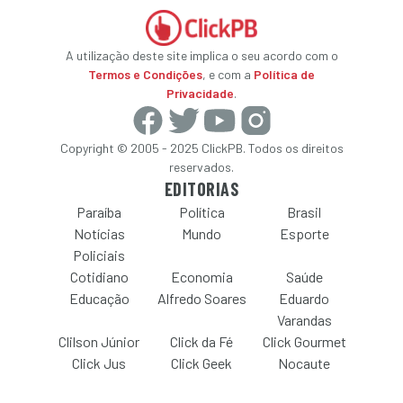
A utilização deste site implica o seu acordo com o
Termos e Condições
, e com a
Política de
Privacidade
.
Copyright © 2005 - 2025 ClickPB. Todos os direitos
reservados.
EDITORIAS
Paraíba
Política
Brasil
Notícias
Mundo
Esporte
Policiais
Cotidiano
Economia
Saúde
Educação
Alfredo Soares
Eduardo
Varandas
Clilson Júnior
Click da Fé
Click Gourmet
Click Jus
Click Geek
Nocaute