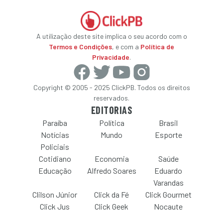
A utilização deste site implica o seu acordo com o
Termos e Condições
, e com a
Política de
Privacidade
.
Copyright © 2005 - 2025 ClickPB. Todos os direitos
reservados.
EDITORIAS
Paraíba
Política
Brasil
Notícias
Mundo
Esporte
Policiais
Cotidiano
Economia
Saúde
Educação
Alfredo Soares
Eduardo
Varandas
Clilson Júnior
Click da Fé
Click Gourmet
Click Jus
Click Geek
Nocaute