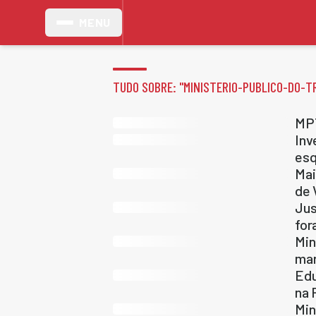
MENU
TUDO SOBRE: "
MINISTERIO-PUBLICO-DO-T
MPT
Inv
esq
Mai
de 
Jus
for
Min
mar
Edu
na 
Min