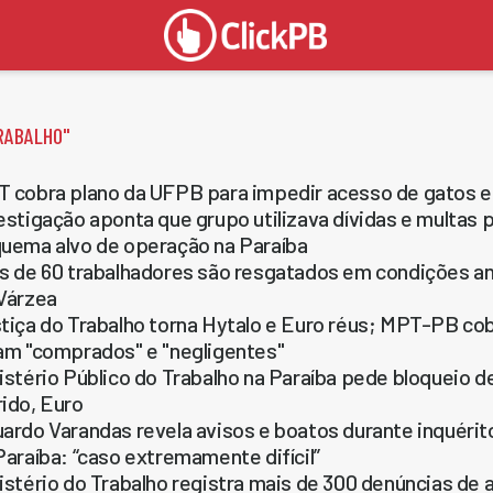
RABALHO
"
 cobra plano da UFPB para impedir acesso de gatos 
estigação aponta que grupo utilizava dívidas e multas 
uema alvo de operação na Paraíba
s de 60 trabalhadores são resgatados em condições an
Várzea
tiça do Trabalho torna Hytalo e Euro réus; MPT-PB cob
am "comprados" e "negligentes"
istério Público do Trabalho na Paraíba pede bloqueio d
ido, Euro
ardo Varandas revela avisos e boatos durante inquérit
Paraíba: “caso extremamente difícil”
istério do Trabalho registra mais de 300 denúncias de a