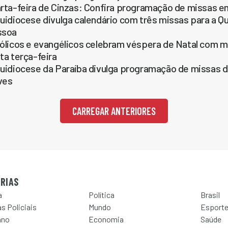
rta-feira de Cinzas: Confira programação de missas 
uidiocese divulga calendário com três missas para a Q
ssoa
ólicos e evangélicos celebram véspera de Natal com 
ta terça-feira
uidiocese da Paraíba divulga programação de missas d
ves
CARREGAR ANTERIORES
RIAS
a
Política
Brasil
s Policiais
Mundo
Esport
ano
Economia
Saúde