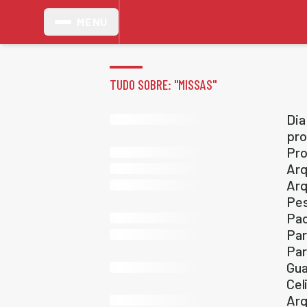
MENU
TUDO SOBRE: "
MISSAS
"
Dia
pr
Pro
Arq
Arq
Pe
Pad
Par
Par
Gua
Cel
Arq