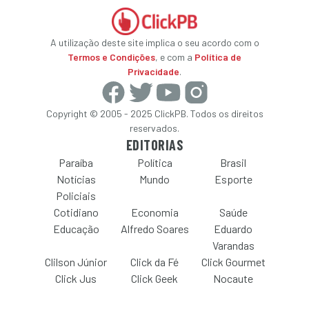
A utilização deste site implica o seu acordo com o
Termos e Condições
, e com a
Política de
Privacidade
.
Copyright © 2005 - 2025 ClickPB. Todos os direitos
reservados.
EDITORIAS
Paraíba
Política
Brasil
Notícias
Mundo
Esporte
Policiais
Cotidiano
Economia
Saúde
Educação
Alfredo Soares
Eduardo
Varandas
Clilson Júnior
Click da Fé
Click Gourmet
Click Jus
Click Geek
Nocaute