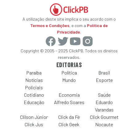
A utilização deste site implica o seu acordo com o
Termos e Condições
, e com a
Política de
Privacidade
.
Copyright © 2005 - 2025 ClickPB. Todos os direitos
reservados.
EDITORIAS
Paraíba
Política
Brasil
Notícias
Mundo
Esporte
Policiais
Cotidiano
Economia
Saúde
Educação
Alfredo Soares
Eduardo
Varandas
Clilson Júnior
Click da Fé
Click Gourmet
Click Jus
Click Geek
Nocaute