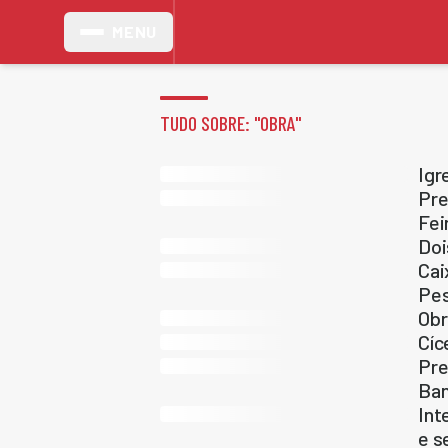
MENU
TUDO SOBRE: "
OBRA
"
Igr
Pre
Fei
Doi
Cai
Pe
Obr
Cíc
Pre
Ban
Int
e s