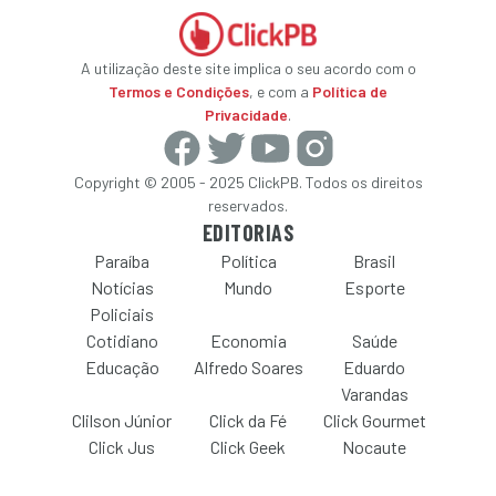
A utilização deste site implica o seu acordo com o
Termos e Condições
, e com a
Política de
Privacidade
.
Copyright © 2005 - 2025 ClickPB. Todos os direitos
reservados.
EDITORIAS
Paraíba
Política
Brasil
Notícias
Mundo
Esporte
Policiais
Cotidiano
Economia
Saúde
Educação
Alfredo Soares
Eduardo
Varandas
Clilson Júnior
Click da Fé
Click Gourmet
Click Jus
Click Geek
Nocaute